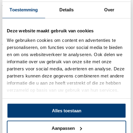
je bij Solutel de keuze uit 3 formules voor telefonische permanentie.
Toestemming
Details
Over
3. Tot 24/7 telefonische permanentie
mogelijk
Deze website maakt gebruik van cookies
Het internet faalt nooit – of toch bijna nooit. Als webshop kan je het
We gebruiken cookies om content en advertenties te
je dus niet permitteren om je klanten lang te laten wachten op een
personaliseren, om functies voor social media te bieden
antwoord op hun vragen.
en om ons websiteverkeer te analyseren. Ook delen we
Naast onze digitale assistentie heb je bij Solutel de keuze uit 3
informatie over uw gebruik van onze site met onze
formules voor telefonische permanentie, zowel
tijdens de werkweek
en op zaterdagen
, als
24/7
. Indien nodig, kan je bovendien
partners voor social media, adverteren en analyse. Deze
eenvoudig afwisselen tussen deze verschillende formules.
partners kunnen deze gegevens combineren met andere
informatie die u aan ze heeft verstrekt of die ze hebben
Solutel als contact center voor jouw
verzameld op basis van uw gebruik van hun services.
webshop?
Bij Solutel hebben we al een ruime ervaring opgebouwd als contact
Alles toestaan
center voor webshops. Wij weten perfect welke de verschillende
aandachtspunten zijn en zorgen er dankzij een uitgebreide
voorbereiding voor dat we op ieder scenario voorbereid zijn. En al
Aanpassen
die tijd sta jij rechtstreeks met ons in contact via ons Solucall-