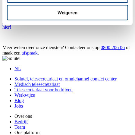
platform, zodat je op ieder moment de touwtjes strak in handen blijft
houden.
Weigeren
Meer weten over onze dienstverlening voor webshops? Of wens je
graag samen te zitten voor een verkennend gesprek?
Contacteer ons
hier!
Meer weten over onze diensten? Contacteer ons op
0800 206 06
of
maak een
afspraak
.
NL
Solutel, telesecretariaat en omnichannel contact center
Medisch telesecretariaat
Telesecretariaat voor bedrijven
Werkwijze
Blog
Jobs
Over ons
Bedrijf
Team
Ons platform